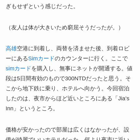
ぎもせずという感じだった。
（友人は体が大きいため窮屈そうだったが。）
高雄
空港に到着し、両替を済ませた後、到着ロビ
ーにある
Simカード
のカウンターに行く。ここで
simカード
を購入し、無事にネットが開通する。値
段は5日間有効のもので300NTDだったと思う。そ
こから地下鉄に乗り、ホテルへ向かう。今回宿泊
したのは、夜市からほど近いところにある「Jia’s
Inn」というところ。
価格が安かったので部屋は広くはなかったが、設
備が綺麗でいいホテルだった。何より夜市に近い