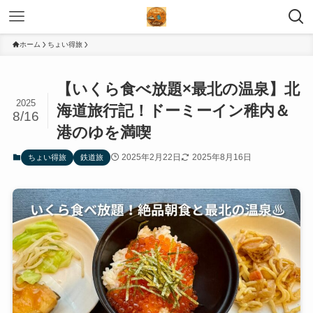
ホーム
ちょい得旅
【いくら食べ放題×最北の温泉】北
2025
海道旅行記！ドーミーイン稚内＆
8/16
港のゆを満喫
2025年2月22日
2025年8月16日
ちょい得旅
鉄道旅