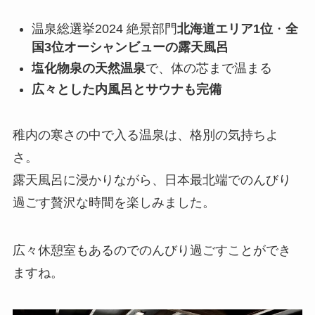
温泉総選挙2024 絶景部門
北海道エリア1位
・
全
国3位オーシャンビューの露天風呂
塩化物泉の天然温泉
で、体の芯まで温まる
広々とした内風呂とサウナも完備
稚内の寒さの中で入る温泉は、格別の気持ちよ
さ。
露天風呂に浸かりながら、日本最北端でのんびり
過ごす贅沢な時間を楽しみました。
広々休憩室もあるのでのんびり過ごすことができ
ますね。