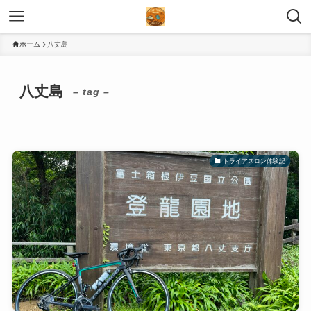
ホーム
八丈島
八丈島
– tag –
トライアスロン体験記