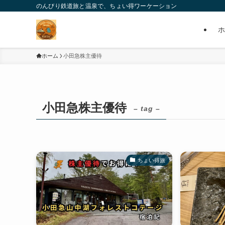
のんびり鉄道旅と温泉で、ちょい得ワーケーション
ホ
ホーム
小田急株主優待
小田急株主優待
– tag –
ちょい得旅