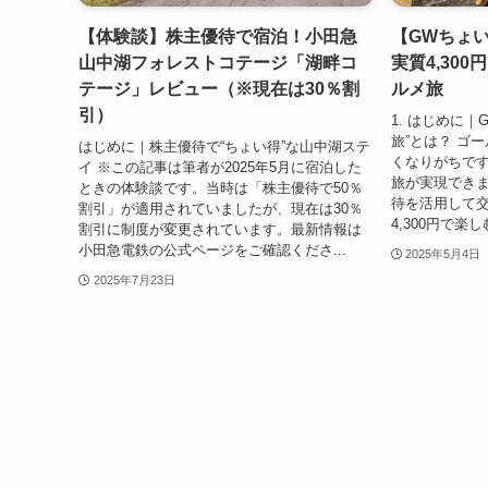
【体験談】株主優待で宿泊！小田急
【GWちょ
山中湖フォレストコテージ「湖畔コ
実質4,30
テージ」レビュー（※現在は30％割
ルメ旅
引）
1. はじめに
旅”とは？ ゴ
はじめに｜株主優待で“ちょい得”な山中湖ステ
くなりがちで
イ ※この記事は筆者が2025年5月に宿泊した
旅が実現できま
ときの体験談です。当時は「株主優待で50％
待を活用して
割引」が適用されていましたが、現在は30％
4,300円で楽
割引に制度が変更されています。最新情報は
小田急電鉄の公式ページをご確認くださ...
2025年5月4日
2025年7月23日