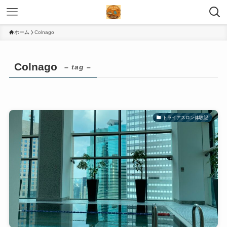
ホーム
Colnago
Colnago
– tag –
トライアスロン体験記