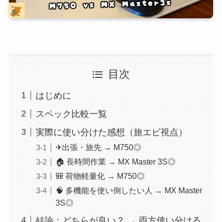
目次
はじめに
スペック比較一覧
実際に使い分けた感想（旅エビ視点）
✈出張・旅先 → M750◎
🏠 長時間作業 → MX Master 3S◎
🎒 荷物軽量化 → M750◎
🧠 多機能を使い倒したい人 → MX Master
3S◎
結論：どちらが良い？ → 両方使い分ける