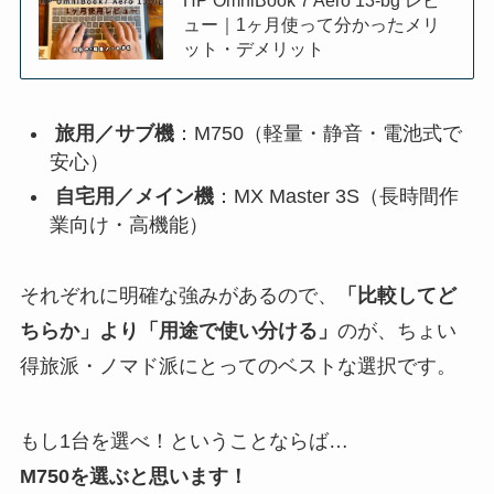
HP OmniBook 7 Aero 13-bg レビ
ュー｜1ヶ月使って分かったメリ
ット・デメリット
旅用／サブ機
：M750（軽量・静音・電池式で
安心）
自宅用／メイン機
：MX Master 3S（長時間作
業向け・高機能）
それぞれに明確な強みがあるので、
「比較してど
ちらか」より「用途で使い分ける」
のが、ちょい
得旅派・ノマド派にとってのベストな選択です。
もし1台を選べ！ということならば…
M750を選ぶと思います！