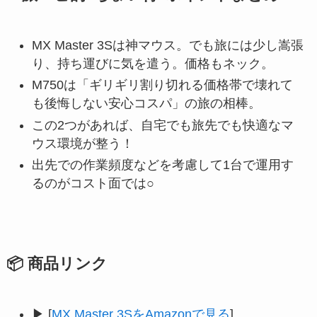
MX Master 3Sは神マウス。でも旅には少し嵩張
り、持ち運びに気を遣う。価格もネック。
M750は「ギリギリ割り切れる価格帯で壊れて
も後悔しない安心コスパ」の旅の相棒。
この2つがあれば、自宅でも旅先でも快適なマ
ウス環境が整う！
出先での作業頻度などを考慮して1台で運用す
るのがコスト面では○
📦 商品リンク
▶ [
MX Master 3S
をAmazonで見る
]