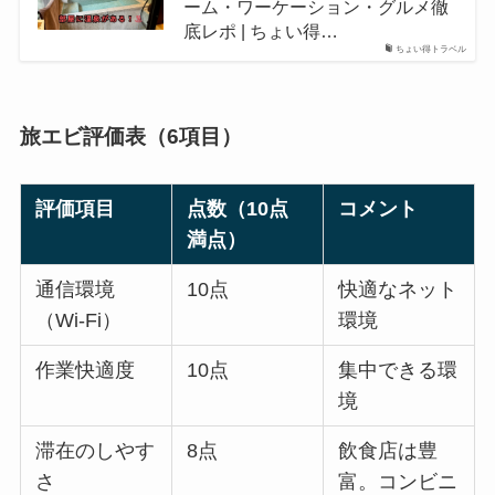
ーム・ワーケーション・グルメ徹
底レポ | ちょい得…
ちょい得トラベル
旅エビ
評価表（6項目）
評価項目
点数（10点
コメント
満点）
通信環境
10点
快適なネット
（Wi-Fi）
環境
作業快適度
10点
集中できる環
境
滞在のしやす
8点
飲食店は豊
さ
富。コンビニ