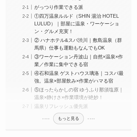
がっつり作業できる派
①四万温泉ルルド（SHIN 湯治 HOTEL
LULUD）｜部屋に温泉・ワーケーショ
ン・グルメ充実！
② ハナホテル&スパ渋川｜敷島温泉（群
馬県）仕事も運動もなんでもOK
③ワーケーション丹波山｜自然×温泉×作
業／作業に集中できる宿
④石和温泉 ゲストハウス璃洛｜コスパ最
強。温泉×部屋飲み×作業がハマる宿
⑤ほったらかしの宿 ゆうふり那須塩原｜
温泉×静けさ×作業環境が絶妙！
温泉リフレッシュ優先派
もっと見る