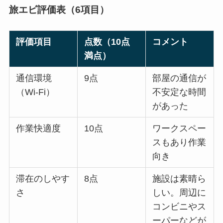
旅エビ
評価表（6項目）
評価項目
点数（10点
コメント
満点）
通信環境
9点
部屋の通信が
（Wi-Fi）
不安定な時間
があった
作業快適度
10点
ワークスペー
スもあり作業
向き
滞在のしやす
8点
施設は素晴ら
さ
しい。周辺に
コンビニやス
ーパーなどが